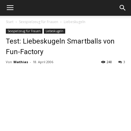
Start
Sexspielzeug für Frauen
Liebeskugeln
Sexspielzeug für Frauen
Liebeskugeln
Test: Liebeskugeln Smartballs von
Fun-Factory
Von
Mathias
-
18. April 2006
240
3