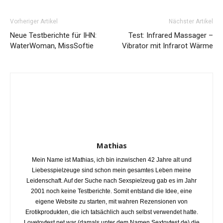
Vorheriger Artikel
Nächster Artikel
Neue Testberichte für IHN:
Test: Infrared Massager –
WaterWoman, MissSoftie
Vibrator mit Infrarot Wärme
Mathias
Mein Name ist Mathias, ich bin inzwischen 42 Jahre alt und
Liebesspielzeuge sind schon mein gesamtes Leben meine
Leidenschaft. Auf der Suche nach Sexspielzeug gab es im Jahr
2001 noch keine Testberichte. Somit entstand die Idee, eine
eigene Website zu starten, mit wahren Rezensionen von
Erotikprodukten, die ich tatsächlich auch selbst verwendet hatte.
Lovetoytest.net war (damals unter dem Namen Sextoytest.de) die