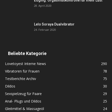
Edging: Orgasmuskontrolle für mehr Lust
28. April 2020
Lelo Soraya Dualvibrator
24. Februar 2020
Beliebte Kategorie
Lovetoyest Interne News
290
Vibratoren für Frauen
78
Testberichte Archiv
75
Dildos
30
Sexspielzeug für Paare
29
Anal- Plugs und Dildos
25
Gleitmittel & Massageöl
24