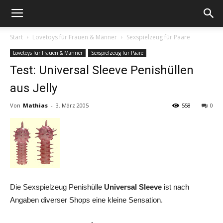
Start
Lovetoys für Frauen & Männer
Sexspielzeug für Paare
Lovetoys für Frauen & Männer
Sexspielzeug für Paare
Test: Universal Sleeve Penishüllen
aus Jelly
Von
Mathias
-
3. März 2005
558
0
Die Sexspielzeug Penishülle
Universal Sleeve
ist nach
Angaben diverser Shops eine kleine Sensation.