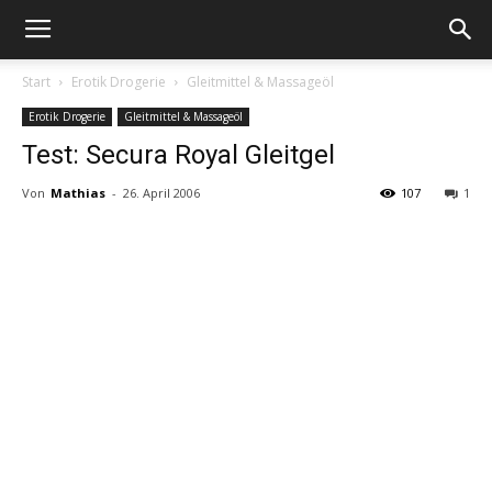
Start
Erotik Drogerie
Gleitmittel & Massageöl
Erotik Drogerie
Gleitmittel & Massageöl
Test: Secura Royal Gleitgel
Von
Mathias
-
26. April 2006
107
1