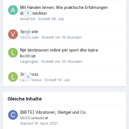
Mit Händen lernen: Wie praktische Erfahrungen
1
die Entwicklun
Aman56
· Erstellt
28. Juli
Spiidi site
0
VilewLoan
· Erstellt
vor 19 Stunden
Një destinacion online për sport dhe lojëra
0
kazinoje
Legovglas
· Erstellt
vor 20 Stunden
Spin boss
1
Laker Swiss
· Erstellt
10. Juli
Gleiche Inhalte
[BIETE] Vibratoren, Gleitgel und Co.
Von
0
Curiouscat
Started
19. April 2021