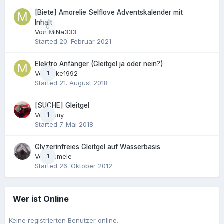
[Biete] Amorelie Selflove Adventskalender mit
Inhalt
0
Von
MiNa333
Started
20. Februar 2021
Elektro Anfänger (Gleitgel ja oder nein?)
Von
1
mike1992
Started
21. August 2018
[SUCHE] Gleitgel
Von
1
Timy
Started
7. Mai 2018
Glyzerinfreies Gleitgel auf Wasserbasis
Von
1
Semele
Started
26. Oktober 2012
Wer ist Online
Keine registrierten Benutzer online.