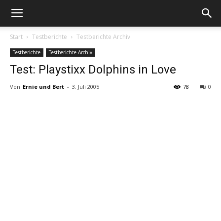
Start
Testberichte
Testberichte Archiv
Testberichte
Testberichte Archiv
Test: Playstixx Dolphins in Love
Von
Ernie und Bert
-
3. Juli 2005
78
0