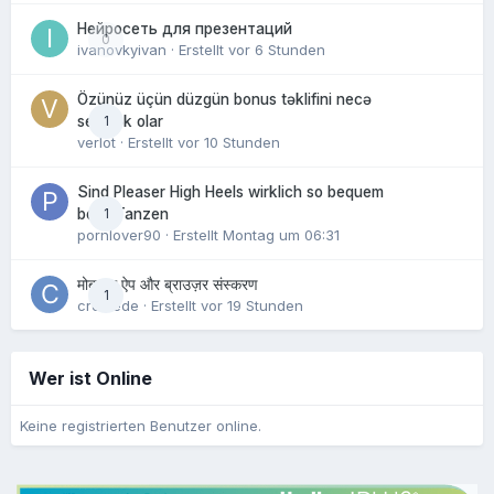
Нейросеть для презентаций
0
ivanovkyivan
· Erstellt
vor 6 Stunden
Özünüz üçün düzgün bonus təklifini necə
1
seçmək olar
verlot
· Erstellt
vor 10 Stunden
Sind Pleaser High Heels wirklich so bequem
1
beim Tanzen
pornlover90
· Erstellt
Montag um 06:31
मोबाइल ऐप और ब्राउज़र संस्करण
1
crowede
· Erstellt
vor 19 Stunden
Wer ist Online
Keine registrierten Benutzer online.