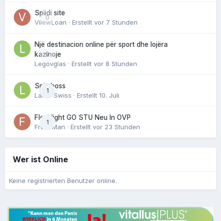
Spiidi site
0
VilewLoan
· Erstellt
vor 7 Stunden
Një destinacion online për sport dhe lojëra
0
kazinoje
Legovglas
· Erstellt
vor 8 Stunden
Spin boss
1
Laker Swiss
· Erstellt
10. Juli
Fleshlight GO STU Neu In OVP
1
FreshMan
· Erstellt
vor 23 Stunden
Wer ist Online
Keine registrierten Benutzer online.