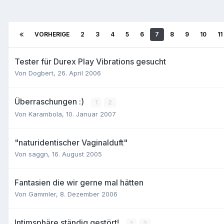
VORHERIGE
2
3
4
5
6
7
8
9
10
11
Tester für Durex Play Vibrations gesucht
Von
Dogbert
,
26. April 2006
Überraschungen :)
1
2
Von
Karambola
,
10. Januar 2007
"naturidentischer Vaginalduft"
Von
saggn
,
16. August 2005
Fantasien die wir gerne mal hätten
Von
Gammler
,
8. Dezember 2006
Intimsphäre ständig gestört!
1
2