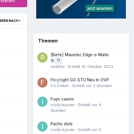
stellen
IEREN NACH
Themen
[Biete] Maustec Edge-o-Matic
11
3000
rmartini
· Erstellt
14. Oktober 2023
Fleshlight GO STU Neu In OVP
0
FreshMan
· Erstellt
vor 3 Stunden
Fugu casino
ivanovkyivan
0
· Erstellt
vor 4
Stunden
Pacho slots
ivanovkyivan
0
· Erstellt
vor 5