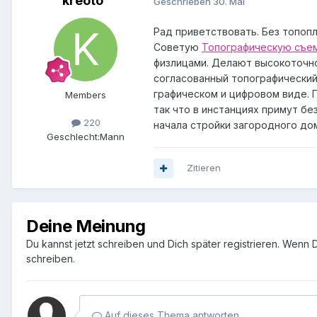
kreoto
Geschrieben
30. Mai
Рад приветствовать. Без топопл
Советую
Топографическую съем
физлицами. Делают высокоточн
согласованный топографический
графическом и цифровом виде. 
Members
так что в инстанциях примут б
220
начала стройки загородного до
Geschlecht:
Mann
Zitieren
Deine Meinung
Du kannst jetzt schreiben und Dich später registrieren. Wenn
schreiben.
Auf dieses Thema antworten...