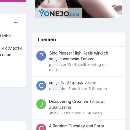
ваний
Themen
 и области
Sind Pleaser High Heels wirklich
и план
so bequem beim Tanzen
1
pornlover90
· Erstellt
Montag um
06:31
मोबाइल ऐप और ब्राउज़र संस्करण
1
crowede
· Erstellt
vor 8 Stunden
Discovering Creative Titles at
0
Zula Casino
Jhinx
· Erstellt
vor 16 Stunden
A Random Tuesday and Forty