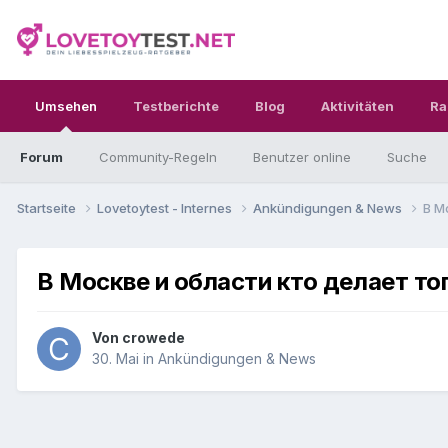
Umsehen
Testberichte
Blog
Aktivitäten
Ra
Forum
Community-Regeln
Benutzer online
Suche
Startseite
Lovetoytest - Internes
Ankündigungen & News
В М
В Москве и области кто делает т
Von
crowede
30. Mai
in
Ankündigungen & News