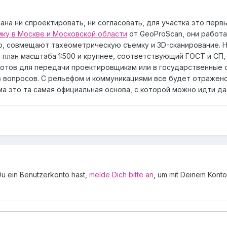
ана ни спроектировать, ни согласовать, для участка это первы
ку в Москве и Московской области
от GeoProScan, они работа
о, совмещают тахеометрическую съемку и 3D-сканирование. 
 план масштаба 1:500 и крупнее, соответствующий ГОСТ и СП,
Готов для передачи проектировщикам или в государственные 
ез вопросов. С рельефом и коммуникациями все будет отражено
ма это та самая официальная основа, с которой можно идти да
 Du ein Benutzerkonto hast,
melde Dich bitte an
, um mit Deinem Konto