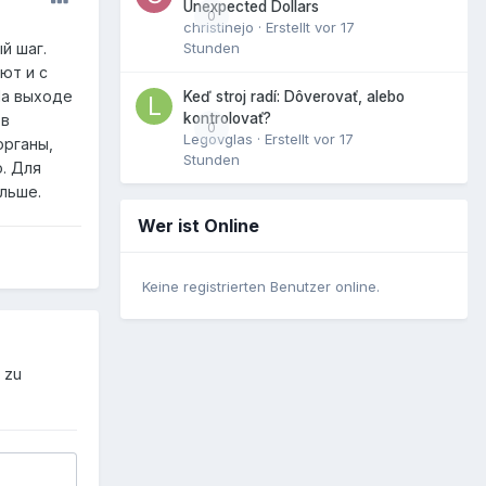
Unexpected Dollars
0
christinejo
· Erstellt
vor 17
Stunden
й шаг.
ют и с
На выходе
Keď stroj radí: Dôverovať, alebo
kontrolovať?
 в
0
Legovglas
· Erstellt
vor 17
органы,
Stunden
. Для
льше.
Wer ist Online
Keine registrierten Benutzer online.
 zu