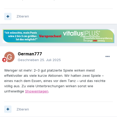
Zitieren
German777
Geschrieben
25. Juli 2025
Weniger ist mehr: 2–3 gut platzierte Spiele wirken meist
effektvoller als viele kurze Aktionen. Wir hatten zwei Spiele –
eines nach dem Essen, eines vor dem Tanz – und das reichte
völlig aus. Zu viele Unterbrechungen wirken sonst wie
unfreiwillige
Showeinlagen
.
Zitieren