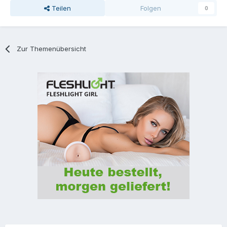
Teilen
Folgen
0
Zur Themenübersicht