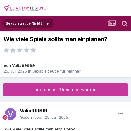
Sexspielzeuge für Männer
Wie viele Spiele sollte man einplanen?
Von
Valia99999
25. Juli 2025
in
Sexspielzeuge für Männer
Auf dieses Thema antworten
Valia99999
Geschrieben
25. Juli 2025
Wie viele Spiele sollte man einplanen?