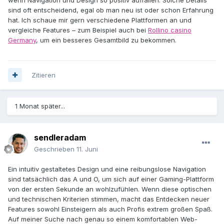
wenn Navigation und Design so positiv auffallen. Solche Details
sind oft entscheidend, egal ob man neu ist oder schon Erfahrung
hat. Ich schaue mir gern verschiedene Plattformen an und
vergleiche Features – zum Beispiel auch bei
Rollino casino
Germany
, um ein besseres Gesamtbild zu bekommen.
Zitieren
1 Monat später...
sendleradam
Geschrieben
11. Juni
Ein intuitiv gestaltetes Design und eine reibungslose Navigation
sind tatsächlich das A und O, um sich auf einer Gaming-Plattform
von der ersten Sekunde an wohlzufühlen. Wenn diese optischen
und technischen Kriterien stimmen, macht das Entdecken neuer
Features sowohl Einsteigern als auch Profis extrem großen Spaß.
Auf meiner Suche nach genau so einem komfortablen Web-