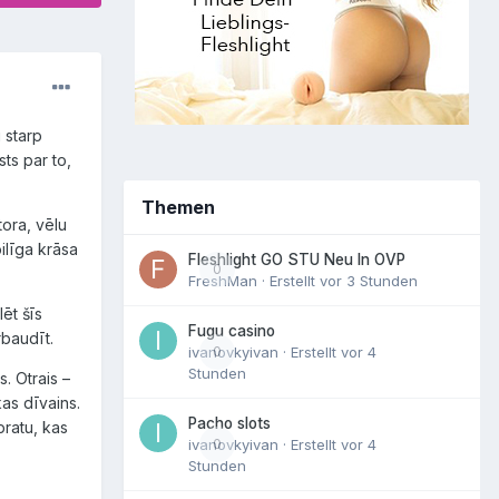
i starp
ts par to,
Themen
tora, vēlu
ilīga krāsa
Fleshlight GO STU Neu In OVP
0
FreshMan
· Erstellt
vor 3 Stunden
ēt šīs
Fugu casino
rbaudīt.
ivanovkyivan
0
· Erstellt
vor 4
Stunden
s. Otrais –
kas dīvains.
Pacho slots
pratu, kas
ivanovkyivan
0
· Erstellt
vor 4
Stunden