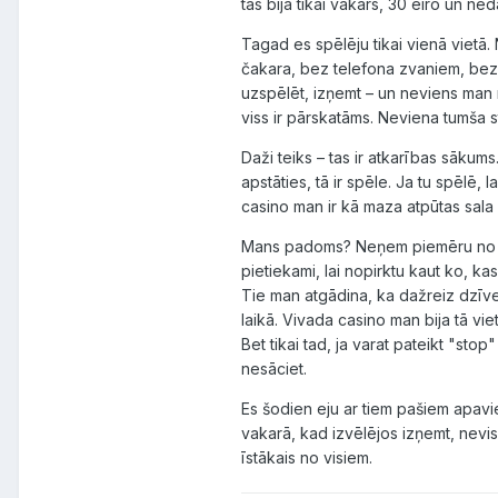
tas bija tikai vakars, 30 eiro un ne
Tagad es spēlēju tikai vienā vietā.
čakara, bez telefona zvaniem, bez a
uzspēlēt, izņemt – un neviens man 
viss ir pārskatāms. Neviena tumša st
Daži teiks – tas ir atkarības sākums.
apstāties, tā ir spēle. Ja tu spēlē, 
casino man ir kā maza atpūtas sala 
Mans padoms? Neņem piemēru no cil
pietiekami, lai nopirktu kaut ko, k
Tie man atgādina, ka dažreiz dzīve 
laikā. Vivada casino man bija tā viet
Bet tikai tad, ja varat pateikt "stop
nesāciet.
Es šodien eju ar tiem pašiem apavie
vakarā, kad izvēlējos izņemt, nevis 
īstākais no visiem.