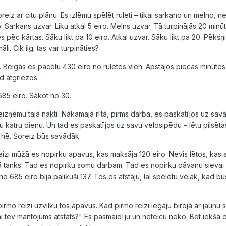
iz ar citu plānu. Es izlēmu spēlēt ruleti – tikai sarkano un melno, 
 Sarkans uzvar. Liku atkal 5 eiro. Melns uzvar. Tā turpinājās 20 minū
 pēc kārtas. Sāku likt pa 10 eiro. Atkal uzvar. Sāku likt pa 20. Pēkšņ
āli. Cik ilgi tas var turpināties?
 Beigās es pacēlu 430 eiro no ruletes vien. Apstājos piecas minūtes
d atgriezos.
85 eiro. Sākot no 30.
 neizņēmu tajā naktī. Nākamajā rītā, pirms darba, es paskatījos uz sa
ju katru dienu. Un tad es paskatījos uz savu velosipēdu – lētu pilsēta
 nē. Šoreiz būs savādāk.
reizi mūžā es nopirku apavus, kas maksāja 120 eiro. Nevis lētos, kas
ā tanks. Tad es nopirku somu darbam. Tad es nopirku dāvanu sievai 
 685 eiro bija palikuši 137. Tos es atstāju, lai spēlētu vēlāk, kad būs
irmo reizi uzvilku tos apavus. Kad pirmo reizi iegāju birojā ar jaunu
Vai tev mantojums atstāts?" Es pasmaidīju un neteicu neko. Bet iekšā e