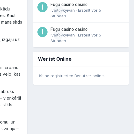
Fugu casino casino
nekādu
ivanovkyivan
0
· Erstellt
vor 5
tes. Kaut
Stunden
i mana sirds
Fugu casino casino
ivanovkyivan
0
· Erstellt
vor 5
, izgāju uz
Stunden
Wer ist Online
vām čībām.
s velo, kas
Keine registrierten Benutzer online.
 sabruks
– vienkārši
 slikts
 somu, un
s zināju –