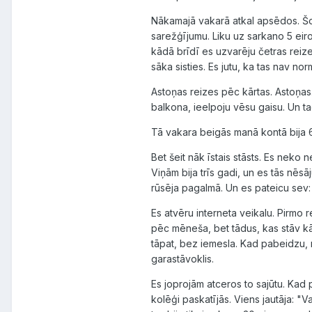
Nākamajā vakarā atkal apsēdos. Šore
sarežģījumu. Liku uz sarkano 5 eiro.
kādā brīdī es uzvarēju četras reizes
sāka sisties. Es jutu, ka tas nav norm
Astoņas reizes pēc kārtas. Astoņas.
balkona, ieelpoju vēsu gaisu. Un ta
Tā vakara beigās manā kontā bija 6
Bet šeit nāk īstais stāsts. Es neko
Viņām bija trīs gadi, un es tās nēsā
rūsēja pagalmā. Un es pateicu sev:
Es atvēru interneta veikalu. Pirmo 
pēc mēneša, bet tādus, kas stāv k
tāpat, bez iemesla. Kad pabeidzu, no
garastāvoklis.
Es joprojām atceros to sajūtu. Kad p
kolēģi paskatījās. Viens jautāja: "