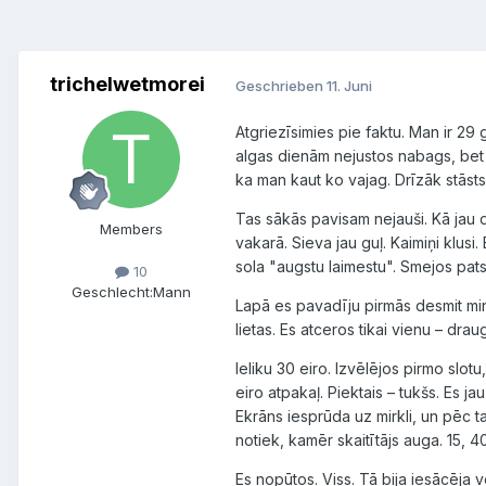
trichelwetmorei
Geschrieben
11. Juni
Atgriezīsimies pie faktu. Man ir 29 g
algas dienām nejustos nabags, bet p
ka man kaut ko vajag. Drīzāk stāsts 
Tas sākās pavisam nejauši. Kā jau d
Members
vakarā. Sieva jau guļ. Kaimiņi klusi
sola "augstu laimestu". Smejos pats 
10
Geschlecht:
Mann
Lapā es pavadīju pirmās desmit min
lietas. Es atceros tikai vienu – dra
Ieliku 30 eiro. Izvēlējos pirmo slotu
eiro atpakaļ. Piektais – tukšs. Es j
Ekrāns iesprūda uz mirkli, un pēc t
notiek, kamēr skaitītājs auga. 15, 40
Es nopūtos. Viss. Tā bija iesācēja 