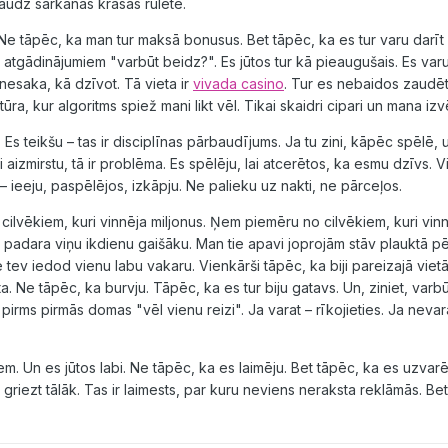
daudz sarkanās krāsas ruletē.
 Ne tāpēc, ka man tur maksā bonusus. Bet tāpēc, ka es tur varu darīt
tgādinājumiem "varbūt beidz?". Es jūtos tur kā pieaugušais. Es varu 
nesaka, kā dzīvot. Tā vieta ir
vivada casino
. Tur es nebaidos zaudēt
ūra, kur algoritms spiež mani likt vēl. Tikai skaidri cipari un mana izv
 Es teikšu – tas ir disciplīnas pārbaudījums. Ja tu zini, kāpēc spēlē, 
lai aizmirstu, tā ir problēma. Es spēlēju, lai atcerētos, ka esmu dzīvs. 
– ieeju, paspēlējos, izkāpju. Ne palieku uz nakti, ne pārceļos.
vēkiem, kuri vinnēja miljonus. Ņem piemēru no cilvēkiem, kuri vin
as padara viņu ikdienu gaišāku. Man tie apavi joprojām stāv plauktā p
tev iedod vienu labu vakaru. Vienkārši tāpēc, ka biji pareizajā viet
a. Ne tāpēc, ka burvju. Tāpēc, ka es tur biju gatavs. Un, ziniet, varbūt
" pirms pirmās domas "vēl vienu reizi". Ja varat – rīkojieties. Ja nevar
m. Un es jūtos labi. Ne tāpēc, ka es laimēju. Bet tāpēc, ka es uzvarēj
griezt tālāk. Tas ir laimests, par kuru neviens neraksta reklāmās. Bet 