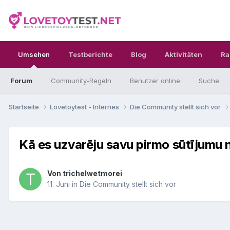
Umsehen
Testberichte
Blog
Aktivitäten
Ra
Forum
Community-Regeln
Benutzer online
Suche
Startseite
Lovetoytest - Internes
Die Community stellt sich vor
Kā es uzvarēju savu pirmo sūtījumu n
Von
trichelwetmorei
11. Juni
in
Die Community stellt sich vor