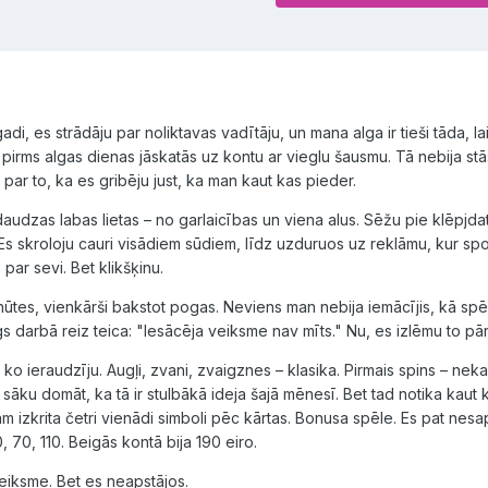
adi, es strādāju par noliktavas vadītāju, un mana alga ir tieši tāda, la
irms algas dienas jāskatās uz kontu ar vieglu šausmu. Tā nebija stās
par to, ka es gribēju just, ka man kaut kas pieder.
audzas labas lietas – no garlaicības un viena alus. Sēžu pie klēpjda
. Es skroloju cauri visādiem sūdiem, līdz uzduruos uz reklāmu, kur spo
par sevi. Bet klikšķinu.
ūtes, vienkārši bakstot pogas. Neviens man nebija iemācījis, kā spēl
ugs darbā reiz teica: "Iesācēja veiksme nav mīts." Nu, es izlēmu to pā
, ko ieraudzīju. Augļi, zvani, zvaigznes – klasika. Pirmais spins – neka
au sāku domāt, ka tā ir stulbākā ideja šajā mēnesī. Bet tad notika kaut 
am izkrita četri vienādi simboli pēc kārtas. Bonusa spēle. Es pat nesa
, 70, 110. Beigās kontā bija 190 eiro.
veiksme. Bet es neapstājos.