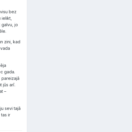
 visu bez
ielikt,
 galvu, jo
ēle.
un zini, kad
Vivada
nēja
ēc gada.
ā pareizajā
 jūs arī.
at –
u sevi tajā
tas ir