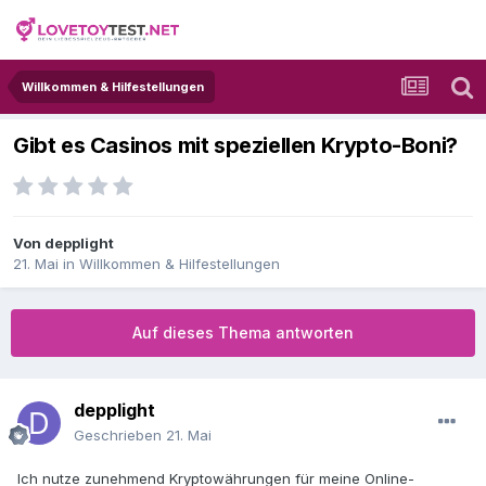
Willkommen & Hilfestellungen
Gibt es Casinos mit speziellen Krypto-Boni?
Von
depplight
21. Mai
in
Willkommen & Hilfestellungen
Auf dieses Thema antworten
depplight
Geschrieben
21. Mai
Ich nutze zunehmend Kryptowährungen für meine Online-