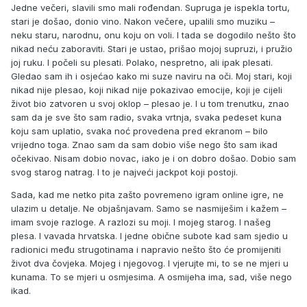
Jedne večeri, slavili smo mali rođendan. Supruga je ispekla tortu,
stari je došao, donio vino. Nakon večere, upalili smo muziku –
neku staru, narodnu, onu koju on voli. I tada se dogodilo nešto što
nikad neću zaboraviti. Stari je ustao, prišao mojoj supruzi, i pružio
joj ruku. I počeli su plesati. Polako, nespretno, ali ipak plesati.
Gledao sam ih i osjećao kako mi suze naviru na oči. Moj stari, koji
nikad nije plesao, koji nikad nije pokazivao emocije, koji je cijeli
život bio zatvoren u svoj oklop – plesao je. I u tom trenutku, znao
sam da je sve što sam radio, svaka vrtnja, svaka pedeset kuna
koju sam uplatio, svaka noć provedena pred ekranom – bilo
vrijedno toga. Znao sam da sam dobio više nego što sam ikad
očekivao. Nisam dobio novac, iako je i on dobro došao. Dobio sam
svog starog natrag. I to je najveći jackpot koji postoji.
Sada, kad me netko pita zašto povremeno igram online igre, ne
ulazim u detalje. Ne objašnjavam. Samo se nasmiješim i kažem –
imam svoje razloge. A razlozi su moji. I mojeg starog. I našeg
plesa. I vavada hrvatska. I jedne obične subote kad sam sjedio u
radionici među strugotinama i napravio nešto što će promijeniti
život dva čovjeka. Mojeg i njegovog. I vjerujte mi, to se ne mjeri u
kunama. To se mjeri u osmjesima. A osmijeha ima, sad, više nego
ikad.