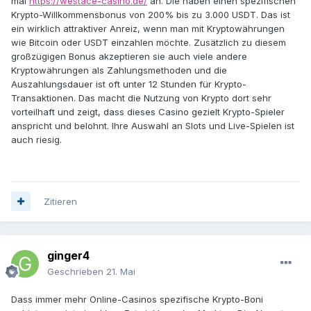
mal
https://westace-casino.de/
an. Die haben einen spezifischen
Krypto-Willkommensbonus von 200% bis zu 3.000 USDT. Das ist
ein wirklich attraktiver Anreiz, wenn man mit Kryptowährungen
wie Bitcoin oder USDT einzahlen möchte. Zusätzlich zu diesem
großzügigen Bonus akzeptieren sie auch viele andere
Kryptowährungen als Zahlungsmethoden und die
Auszahlungsdauer ist oft unter 12 Stunden für Krypto-
Transaktionen. Das macht die Nutzung von Krypto dort sehr
vorteilhaft und zeigt, dass dieses Casino gezielt Krypto-Spieler
anspricht und belohnt. Ihre Auswahl an Slots und Live-Spielen ist
auch riesig.
Zitieren
ginger4
Geschrieben
21. Mai
Dass immer mehr Online-Casinos spezifische Krypto-Boni