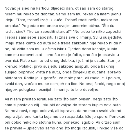
Novac je sjeo na karticu. Sljedeći dan, otišao sam do starog.
Nisam mu rekao za dobitak. Samo sam mu rekao da imam jednu
ideju. "Tata, trebaš izaći iz kuće. Trebaš raditi nešto, makar na
crnjaka." Pogledao me onako svojim umornim očima. "Što ću
raditi, sine? Tko će zaposliti starca?" "Ne treba te nitko zaposliti.
Trebaš sam sebe zaposliti. Ti znaš sve o limariji. Svi u susjedstvu
imaju stare kante od auta koje treba zakrpati." Nije rekao ni da ni
ne, ali vidio sam mu u očima iskru. Tjedan dana kasnije, kupio
sam mu osnovni alat – ono što mu je falilo, ono što je ostavio u
tvornici. Platio sam to od onog dobitka, i još mi je ostalo. Stari je
krenuo. Polako, prvo susjedu zakrpao auspuh, onda bakinoj
susjedi popravio vrata na autu, onda čovjeku iz dućana ispravio
blatobran. Radio je iz garaže, za male pare, ali radio je. I polako,
svaki dan, vraćao mu se osmijeh na lice. Ne onaj široki, nego onaj
njegov, poluglasni osmijeh. I meni je to bilo dovoljno.
Ali nisam prestao igrati. Ne zato što sam ovisan, nego zato što
sam si postavio cilj – skupiti dovoljno da starom kupim novi auto.
Ne novi novi, nego polovni, ali ispravni, da ne mora svaki vikend
popravljati onu kantu koja mu se raspadala. Išlo je sporo. Ponekad
bih dobio nekoliko stotina kuna, ponekad izgubio. Ali držao sam
se pravila – uplaćivao samo ono što mogu izgubiti, i nikad više od