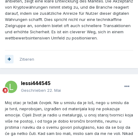
anbieten, zeigt eine klare Entwicklung des Marktes. Die Akzeptanz
von Kryptowährungen nimmt stetig zu, und die Branche reagiert
darauf, indem sie zusätzliche Anreize für Nutzer dieser digitalen
Währungen schafft. Dies spricht nicht nur eine technikaffine
Zielgruppe an, sondern bietet oft auch schnellere Transaktionen
und erhöhte Sicherheit. Es ist ein cleverer Weg, sich in einem
wettbewerbsintensiven Umfeld zu positionieren.
Zitieren
lessi444545
Geschrieben
22. Mai
Moj otac je težak čovjek. Ne u smislu da je loš, nego u smislu da
je tvrd, neprobojan, izgrađen od materijala koji ne pokazuje
emocije. Cijeli život je radio u metalurgiji, u onoj staroj tvornici koja
više ne postoji, i od toga je dobio kronični bronhitis, reumu u
prstima i naviku da o svemu govori poluglasno, kao da se boji da
će ga netko čuti. Kad sam bio mali, mislio sam da me ne voli. Nikad