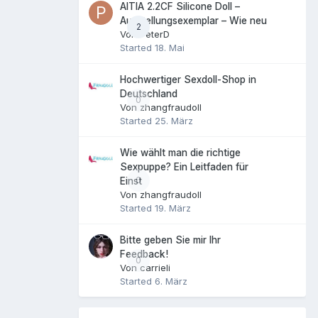
AITIA 2.2CF Silicone Doll –
Ausstellungsexemplar – Wie neu
2
Von
PeterD
Started
18. Mai
Hochwertiger Sexdoll-Shop in
Deutschland
0
Von
zhangfraudoll
Started
25. März
Wie wählt man die richtige
Sexpuppe? Ein Leitfaden für
0
Einst
Von
zhangfraudoll
Started
19. März
Bitte geben Sie mir Ihr
Feedback!
0
Von
carrieli
Started
6. März