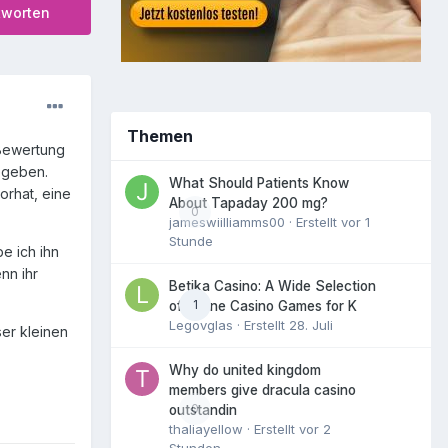
tworten
Themen
Bewertung
egeben.
What Should Patients Know
vorhat, eine
About Tapaday 200 mg?
0
jameswiilliamms00
· Erstellt
vor 1
Stunde
e ich ihn
nn ihr
Betika Casino: A Wide Selection
1
of Online Casino Games for K
Legovglas
· Erstellt
28. Juli
er kleinen
Why do united kingdom
members give dracula casino
0
outstandin
thaliayellow
· Erstellt
vor 2
Stunden