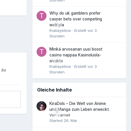
Why do uk gamblers prefer
casper bets over competing
0
web pla
thaliayellow
· Erstellt
vor 3
Stunden
Minkä arvosanan uusi boost
casino nappaa Kasinoluola-
0
sivusto
thaliayellow
· Erstellt
vor 3
 zu
Stunden
Gleiche Inhalte
KiraDols – Die Welt von Anime
und Manga zum Leben erweckt.
0
Von
carrieli
Started
26. Mai