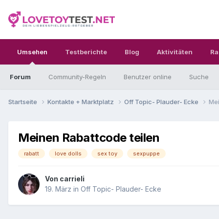
Umsehen
Testberichte
Blog
Aktivitäten
Ra
Forum
Community-Regeln
Benutzer online
Suche
Startseite
Kontakte + Marktplatz
Off Topic- Plauder- Ecke
Mei
Meinen Rabattcode teilen
rabatt
love dolls
sex toy
sexpuppe
Von
carrieli
19. März
in
Off Topic- Plauder- Ecke