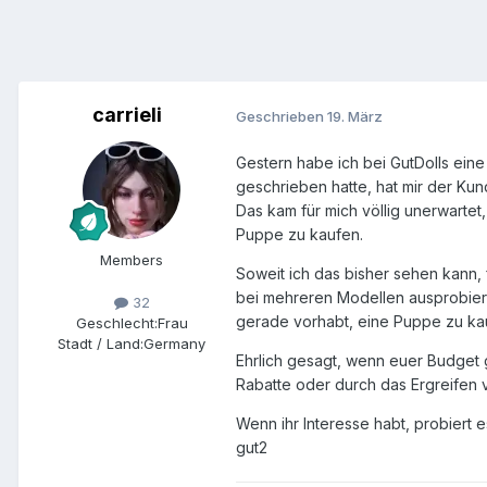
carrieli
Geschrieben
19. März
Gestern habe ich bei GutDolls e
geschrieben hatte, hat mir der Ku
Das kam für mich völlig unerwartet, 
Puppe zu kaufen.
Members
Soweit ich das bisher sehen kann, f
bei mehreren Modellen ausprobiert 
32
gerade vorhabt, eine Puppe zu kauf
Geschlecht:
Frau
Stadt / Land:
Germany
Ehrlich gesagt, wenn euer Budget 
Rabatte oder durch das Ergreifen 
Wenn ihr Interesse habt, probiert 
gut2