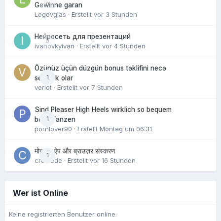
0
Gewinne garan
Legovglas
· Erstellt
vor 3 Stunden
Нейросеть для презентаций
0
ivanovkyivan
· Erstellt
vor 4 Stunden
Özünüz üçün düzgün bonus təklifini necə
1
seçmək olar
verlot
· Erstellt
vor 7 Stunden
Sind Pleaser High Heels wirklich so bequem
1
beim Tanzen
pornlover90
· Erstellt
Montag um 06:31
मोबाइल ऐप और ब्राउज़र संस्करण
1
crowede
· Erstellt
vor 16 Stunden
Wer ist Online
Keine registrierten Benutzer online.