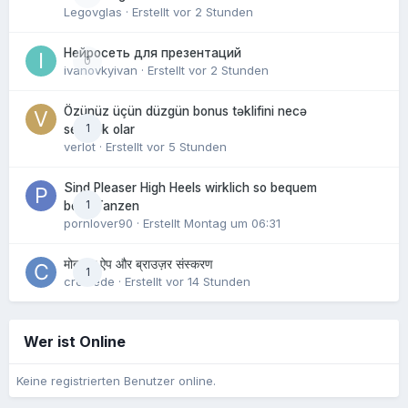
Legovglas
· Erstellt
vor 2 Stunden
Нейросеть для презентаций
0
ivanovkyivan
· Erstellt
vor 2 Stunden
Özünüz üçün düzgün bonus təklifini necə
1
seçmək olar
verlot
· Erstellt
vor 5 Stunden
Sind Pleaser High Heels wirklich so bequem
1
beim Tanzen
pornlover90
· Erstellt
Montag um 06:31
मोबाइल ऐप और ब्राउज़र संस्करण
1
crowede
· Erstellt
vor 14 Stunden
Wer ist Online
Keine registrierten Benutzer online.