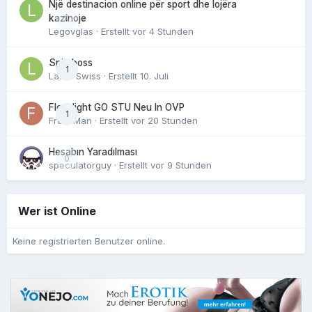
Një destinacion online për sport dhe lojëra
0
kazinoje
Legovglas
· Erstellt
vor 4 Stunden
Spin boss
1
Laker Swiss
· Erstellt
10. Juli
Fleshlight GO STU Neu In OVP
1
FreshMan
· Erstellt
vor 20 Stunden
Hesabın Yaradılması
0
speculatorguy
· Erstellt
vor 9 Stunden
Wer ist Online
Keine registrierten Benutzer online.