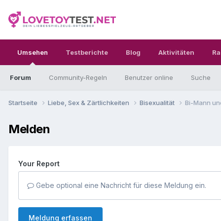
Umsehen
Testberichte
Blog
Aktivitäten
Ra
Forum
Community-Regeln
Benutzer online
Suche
Startseite
Liebe, Sex & Zärtlichkeiten
Bisexualität
Bi-Mann un
Melden
Your Report
Gebe optional eine Nachricht für diese Meldung ein.
Meldung erfassen