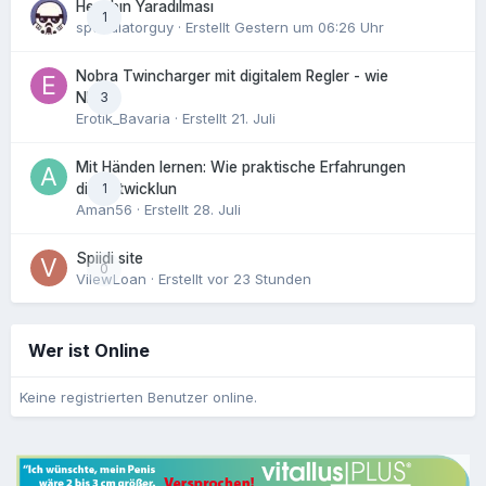
Hesabın Yaradılması
1
speculatorguy
· Erstellt
Gestern um 06:26 Uhr
Nobra Twincharger mit digitalem Regler - wie
3
NEU!
Erotik_Bavaria
· Erstellt
21. Juli
Mit Händen lernen: Wie praktische Erfahrungen
1
die Entwicklun
Aman56
· Erstellt
28. Juli
Spiidi site
0
VilewLoan
· Erstellt
vor 23 Stunden
Wer ist Online
Keine registrierten Benutzer online.