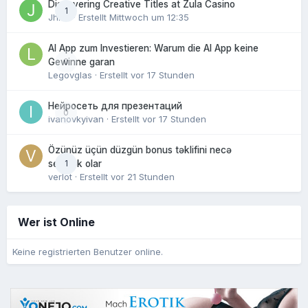
Discovering Creative Titles at Zula Casino
1
Jhinx
· Erstellt
Mittwoch um 12:35
AI App zum Investieren: Warum die AI App keine
0
Gewinne garan
Legovglas
· Erstellt
vor 17 Stunden
Нейросеть для презентаций
0
ivanovkyivan
· Erstellt
vor 17 Stunden
Özünüz üçün düzgün bonus təklifini necə
1
seçmək olar
verlot
· Erstellt
vor 21 Stunden
Wer ist Online
Keine registrierten Benutzer online.