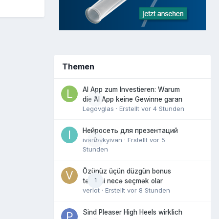
Themen
AI App zum Investieren: Warum
0
die AI App keine Gewinne garan
Legovglas
· Erstellt
vor 4 Stunden
Нейросеть для презентаций
ivanovkyivan
0
· Erstellt
vor 5
Stunden
Özünüz üçün düzgün bonus
1
təklifini necə seçmək olar
verlot
· Erstellt
vor 8 Stunden
Sind Pleaser High Heels wirklich