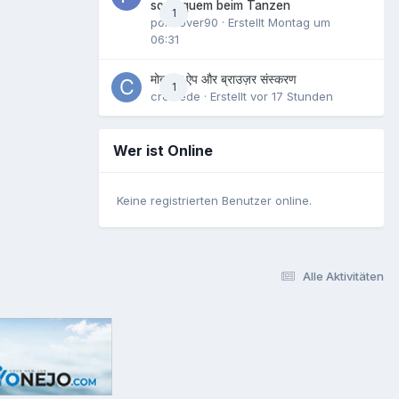
so bequem beim Tanzen
1
pornlover90
· Erstellt
Montag um
06:31
मोबाइल ऐप और ब्राउज़र संस्करण
1
crowede
· Erstellt
vor 17 Stunden
Wer ist Online
Keine registrierten Benutzer online.
Alle Aktivitäten