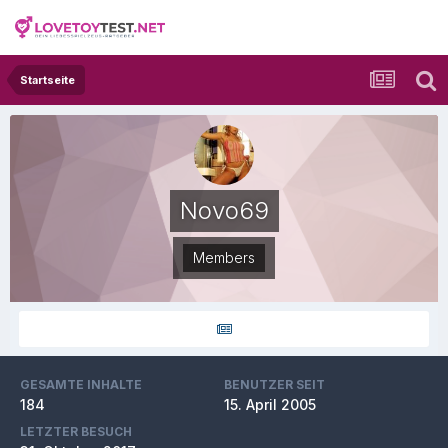
Startseite
Novo69
Members
GESAMTE INHALTE
BENUTZER SEIT
184
15. April 2005
LETZTER BESUCH