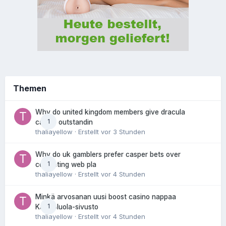
Themen
Why do united kingdom members give dracula
1
casino outstandin
thaliayellow
· Erstellt
vor 3 Stunden
Why do uk gamblers prefer casper bets over
1
competing web pla
thaliayellow
· Erstellt
vor 4 Stunden
Minkä arvosanan uusi boost casino nappaa
1
Kasinoluola-sivusto
thaliayellow
· Erstellt
vor 4 Stunden