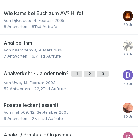
Wie kams bei Euch zum AV? Hilfe!
Von
DjExecuto
,
4. Februar 2005
8
Antworten
8Tsd
Aufrufe
Anal bei Ihm
Von
baerchen28
,
9. März 2006
7
Antworten
6,7Tsd
Aufrufe
Analverkehr - Ja oder nein?
1
2
3
Von
Uwe
,
13. Februar 2003
52
Antworten
22,2Tsd
Aufrufe
Rosette lecken(lassen!)
Von
maho69
,
12. September 2005
9
Antworten
27,5Tsd
Aufrufe
Analer / Prostata - Orgasmus