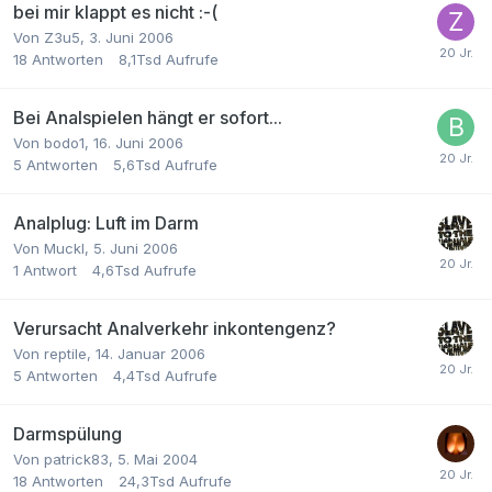
bei mir klappt es nicht :-(
Von
Z3u5
,
3. Juni 2006
18
Antworten
8,1Tsd
Aufrufe
Bei Analspielen hängt er sofort...
Von
bodo1
,
16. Juni 2006
5
Antworten
5,6Tsd
Aufrufe
Analplug: Luft im Darm
Von
Muckl
,
5. Juni 2006
1
Antwort
4,6Tsd
Aufrufe
Verursacht Analverkehr inkontengenz?
Von
reptile
,
14. Januar 2006
5
Antworten
4,4Tsd
Aufrufe
Darmspülung
Von
patrick83
,
5. Mai 2004
18
Antworten
24,3Tsd
Aufrufe