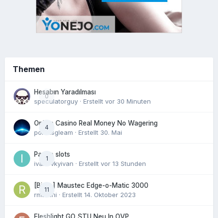
Themen
Hesabın Yaradılması
0
speculatorguy
· Erstellt
vor 30 Minuten
Online Casino Real Money No Wagering
4
polarisgleam
· Erstellt
30. Mai
Pacho slots
1
ivanovkyivan
· Erstellt
vor 13 Stunden
[Biete] Maustec Edge-o-Matic 3000
11
rmartini
· Erstellt
14. Oktober 2023
Fleshlight GO STU Neu In OVP