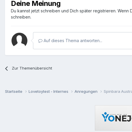
Deine Meinung
Du kannst jetzt schreiben und Dich später registrieren. Wenn
schreiben.
Auf dieses Thema antworten...
Zur Themenübersicht
Startseite
Lovetoytest - Internes
Anregungen
Spinbara Austra