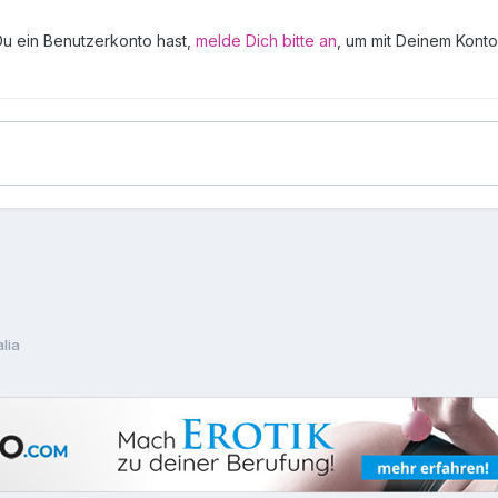
 Du ein Benutzerkonto hast,
melde Dich bitte an
, um mit Deinem Konto
lia