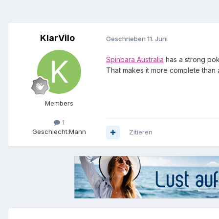
KlarVilo
Geschrieben
11. Juni
Spinbara Australia
has a strong poki
That makes it more complete than a
Members
1
Geschlecht:
Mann
Zitieren