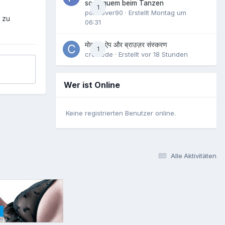
so bequem beim Tanzen
1
pornlover90
· Erstellt
Montag um
 zu
06:31
मोबाइल ऐप और ब्राउज़र संस्करण
1
crowede
· Erstellt
vor 18 Stunden
Wer ist Online
Keine registrierten Benutzer online.
Alle Aktivitäten