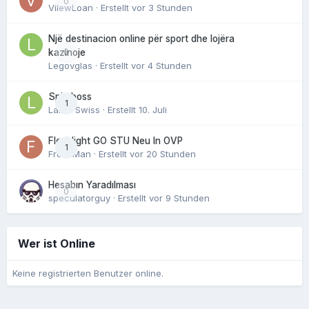
0
VilewLoan
· Erstellt
vor 3 Stunden
Një destinacion online për sport dhe lojëra
0
kazinoje
Legovglas
· Erstellt
vor 4 Stunden
Spin boss
1
Laker Swiss
· Erstellt
10. Juli
Fleshlight GO STU Neu In OVP
1
FreshMan
· Erstellt
vor 20 Stunden
Hesabın Yaradılması
0
speculatorguy
· Erstellt
vor 9 Stunden
Wer ist Online
Keine registrierten Benutzer online.