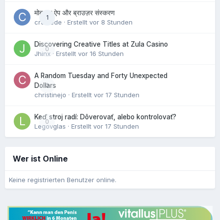
मोबाइल ऐप और ब्राउज़र संस्करण
1
crowede
· Erstellt
vor 8 Stunden
Discovering Creative Titles at Zula Casino
0
Jhinx
· Erstellt
vor 16 Stunden
A Random Tuesday and Forty Unexpected
0
Dollars
christinejo
· Erstellt
vor 17 Stunden
Keď stroj radí: Dôverovať, alebo kontrolovať?
0
Legovglas
· Erstellt
vor 17 Stunden
Wer ist Online
Keine registrierten Benutzer online.