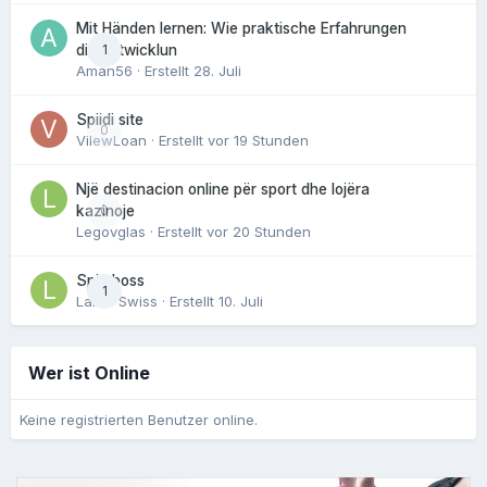
Mit Händen lernen: Wie praktische Erfahrungen
1
die Entwicklun
Aman56
· Erstellt
28. Juli
Spiidi site
0
VilewLoan
· Erstellt
vor 19 Stunden
Një destinacion online për sport dhe lojëra
0
kazinoje
Legovglas
· Erstellt
vor 20 Stunden
Spin boss
1
Laker Swiss
· Erstellt
10. Juli
Wer ist Online
Keine registrierten Benutzer online.