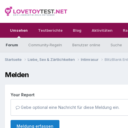
Umsehen
Testberichte
Blog
Aktivitäten
Ra
Forum
Community-Regeln
Benutzer online
Suche
Startseite
Liebe, Sex & Zärtlichkeiten
Intimrasur
BlitzBlank E
Melden
Your Report
Gebe optional eine Nachricht für diese Meldung ein.
Meldung erfassen