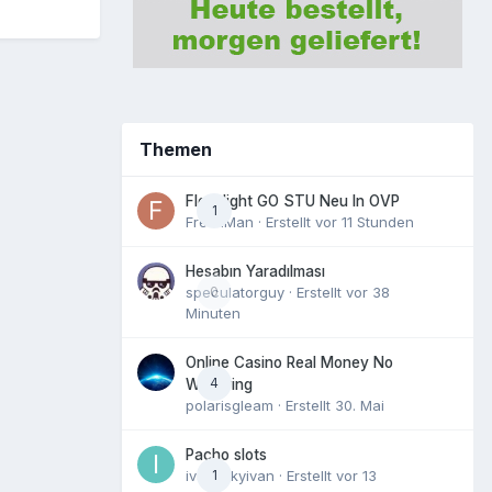
Themen
Fleshlight GO STU Neu In OVP
1
FreshMan
· Erstellt
vor 11 Stunden
Hesabın Yaradılması
speculatorguy
0
· Erstellt
vor 38
Minuten
Online Casino Real Money No
4
Wagering
polarisgleam
· Erstellt
30. Mai
Pacho slots
ivanovkyivan
1
· Erstellt
vor 13