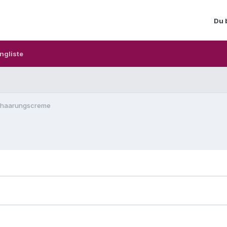
Du 
ngliste
nthaarungscreme