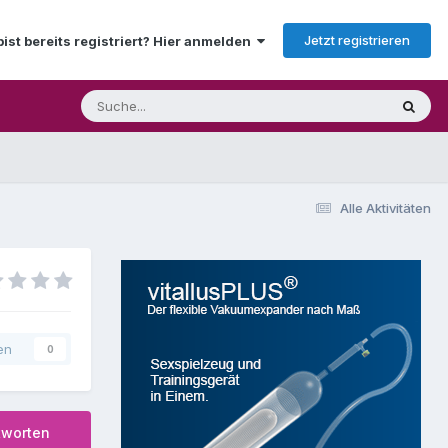
Jetzt registrieren
bist bereits registriert? Hier anmelden
Alle Aktivitäten
en
0
tworten