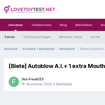
Umsehen
Testberichte
Blog
Aktivitäten
Ra
Forum
Community-Regeln
Benutzer online
Suche
Startseite
Kontakte + Marktplatz
Marktplatz
[Biete] Autoblow 
[Biete] Autoblow A.I.+ 1 extra Mout
Von
Freak123
18. November 2024
in
Marktplatz