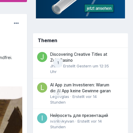
Themen
Discovering Creative Titles at
dfrei.
Zula Casino
1
Jhinx
· Erstellt
Gestern um 12:35
Uhr
AI App zum Investieren: Warum
die AI App keine Gewinne garan
0
Legovglas
· Erstellt
vor 14
Stunden
Нейросеть для презентаций
ivanovkyivan
0
· Erstellt
vor 14
Stunden