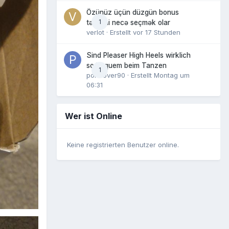
Özünüz üçün düzgün bonus
1
təklifini necə seçmək olar
verlot
· Erstellt
vor 17 Stunden
Sind Pleaser High Heels wirklich
so bequem beim Tanzen
1
pornlover90
· Erstellt
Montag um
06:31
Wer ist Online
Keine registrierten Benutzer online.