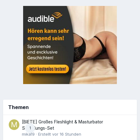
Themen
[BIETE] Großes Fleshlight & Masturbator
1
Sammlungs-Set
mika19
· Erstellt
vor 16 Stunden