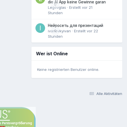
die AI App keine Gewinne garan
0
Legovglas
· Erstellt
vor 21
Stunden
Нейросеть для презентаций
ivanovkyivan
0
· Erstellt
vor 22
Stunden
Wer ist Online
Keine registrierten Benutzer online.
Alle Aktivitäten