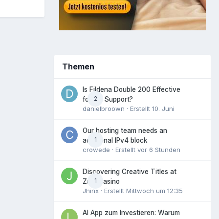
Themen
Is Fildena Double 200 Effective
2
for ED Support?
danielbroown
· Erstellt
10. Juni
Our hosting team needs an
1
additional IPv4 block
crowede
· Erstellt
vor 6 Stunden
Discovering Creative Titles at
1
Zula Casino
Jhinx
· Erstellt
Mittwoch um 12:35
AI App zum Investieren: Warum