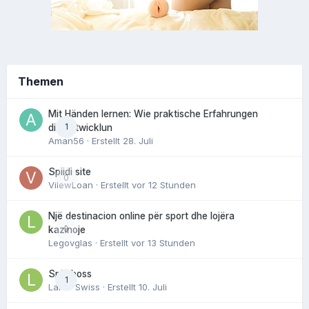
Themen
Mit Händen lernen: Wie praktische Erfahrungen
1
die Entwicklun
Aman56
· Erstellt
28. Juli
Spiidi site
0
VilewLoan
· Erstellt
vor 12 Stunden
Një destinacion online për sport dhe lojëra
0
kazinoje
Legovglas
· Erstellt
vor 13 Stunden
Spin boss
1
Laker Swiss
· Erstellt
10. Juli