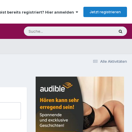
Jetzt registrieren
bist bereits registriert? Hier anmelden
Alle Aktivitäten