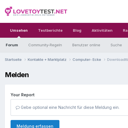
Umsehen
Testberichte
Blog
Aktivitäten
Ra
Forum
Community-Regeln
Benutzer online
Suche
Startseite
Kontakte + Marktplatz
Computer- Ecke
Downloadtt
Melden
Your Report
Gebe optional eine Nachricht für diese Meldung ein.
Meldung erfassen