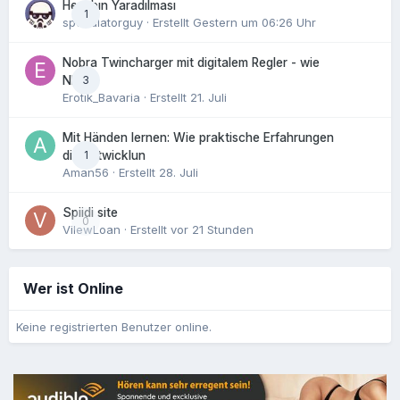
Hesabın Yaradılması
1
speculatorguy
· Erstellt
Gestern um 06:26 Uhr
Nobra Twincharger mit digitalem Regler - wie
3
NEU!
Erotik_Bavaria
· Erstellt
21. Juli
Mit Händen lernen: Wie praktische Erfahrungen
1
die Entwicklun
Aman56
· Erstellt
28. Juli
Spiidi site
0
VilewLoan
· Erstellt
vor 21 Stunden
Wer ist Online
Keine registrierten Benutzer online.