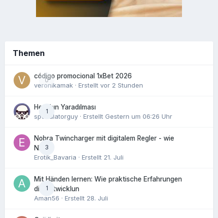
Themen
código promocional 1xBet 2026
0
veronikamak
· Erstellt
vor 2 Stunden
Hesabın Yaradılması
1
speculatorguy
· Erstellt
Gestern um 06:26 Uhr
Nobra Twincharger mit digitalem Regler - wie
3
NEU!
Erotik_Bavaria
· Erstellt
21. Juli
Mit Händen lernen: Wie praktische Erfahrungen
1
die Entwicklun
Aman56
· Erstellt
28. Juli