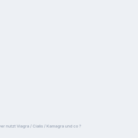
er nutzt Viagra / Cialis / Kamagra und co ?