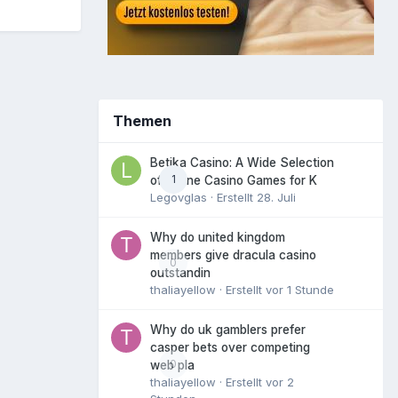
Themen
Betika Casino: A Wide Selection
1
of Online Casino Games for K
Legovglas
· Erstellt
28. Juli
Why do united kingdom
members give dracula casino
0
outstandin
thaliayellow
· Erstellt
vor 1 Stunde
Why do uk gamblers prefer
casper bets over competing
0
web pla
thaliayellow
· Erstellt
vor 2