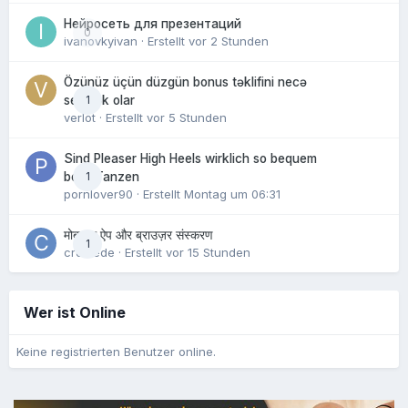
Нейросеть для презентаций
0
ivanovkyivan
· Erstellt
vor 2 Stunden
Özünüz üçün düzgün bonus təklifini necə
1
seçmək olar
verlot
· Erstellt
vor 5 Stunden
Sind Pleaser High Heels wirklich so bequem
1
beim Tanzen
pornlover90
· Erstellt
Montag um 06:31
मोबाइल ऐप और ब्राउज़र संस्करण
1
crowede
· Erstellt
vor 15 Stunden
Wer ist Online
Keine registrierten Benutzer online.